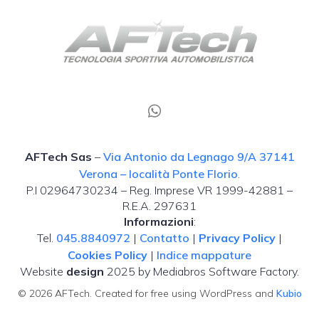
AFTech Sas
–
Via Antonio da Legnago 9/A 37141
Verona – località Ponte Florio
.
P.I 02964730234 – Reg. Imprese VR 1999-42881 –
R.E.A. 297631
Informazioni
:
Tel.
045.8840972
|
Contatto
|
Privacy Policy
|
Cookies Policy
|
Indice mappature
Website
design
2025 by Mediabros Software Factory.
© 2026 AFTech. Created for free using WordPress and
Kubio