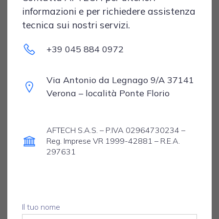
informazioni e per richiedere assistenza
tecnica sui nostri servizi.
+39 045 884 0972
Via Antonio da Legnago 9/A 37141
Verona – località Ponte Florio
AFTECH S.A.S. – P.IVA 02964730234 –
Reg. Imprese VR 1999-42881 – R.E.A.
297631
Il tuo nome