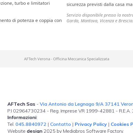
ione, turbo e limitatori
sicurezza previsti dalla casa ma
Servizio disponibile presso la nost
mento di potenza e coppia con
Garda, Mantova, Vicenza e Brescia
AFTech Verona - Officina Meccanica Specializzata
AFTech Sas
-
Via Antonio da Legnago 9/A 37141 Verona
P.I 02964730234 - Reg. Imprese VR 1999-42881 - R.E.A
Informazioni
:
Tel.
045.8840972
|
Contatto
|
Privacy Policy
|
Cookies P
Website
design
2025 by Mediabros Software Factory.