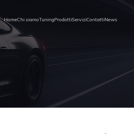
Home
Chi siamo
Tuning
Prodotti
Servizi
Contatti
News