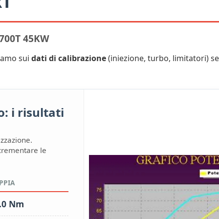
RT
700T 45KW
niamo sui
dati di calibrazione
(iniezione, turbo, limitatori) se
 i risultati
izzazione.
ncrementare le
PPIA
.0 Nm