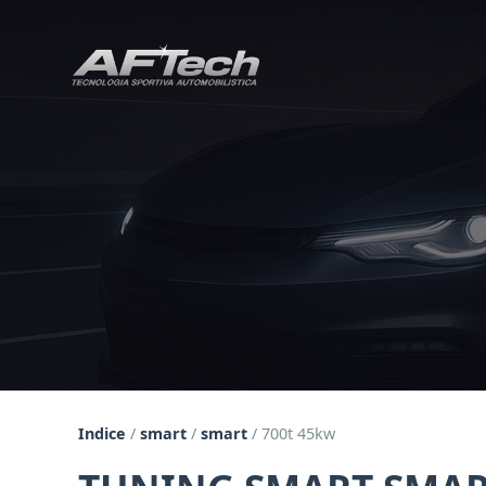
Indice
/
smart
/
smart
/
700t 45kw