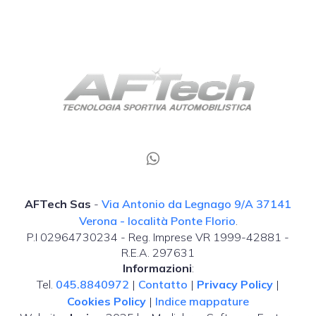
AFTech Sas
-
Via Antonio da Legnago 9/A 37141
Verona - località Ponte Florio
.
P.I 02964730234 - Reg. Imprese VR 1999-42881 -
R.E.A. 297631
Informazioni
:
Tel.
045.8840972
|
Contatto
|
Privacy Policy
|
Cookies Policy
|
Indice mappature