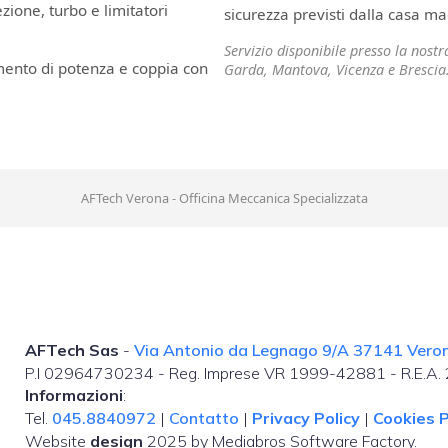
ione, turbo e limitatori
sicurezza previsti dalla casa ma
Servizio disponibile presso la nost
mento di potenza e coppia con
Garda, Mantova, Vicenza e Brescia
AFTech Verona - Officina Meccanica Specializzata
AFTech Sas
-
Via Antonio da Legnago 9/A 37141 Verona
P.I 02964730234 - Reg. Imprese VR 1999-42881 - R.E.A
Informazioni
:
Tel.
045.8840972
|
Contatto
|
Privacy Policy
|
Cookies P
Website
design
2025 by Mediabros Software Factory.