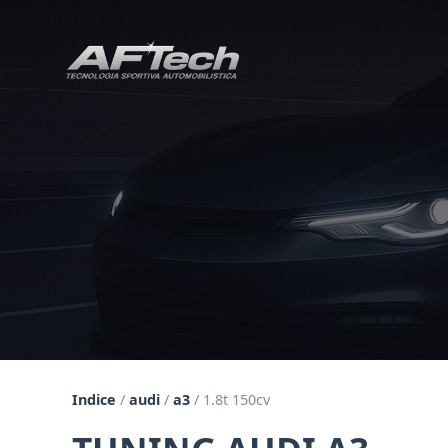
Indice
/
audi
/
a3
/
1.8t 150cv