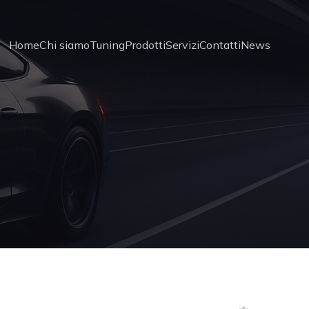
Home
Chi siamo
Tuning
Prodotti
Servizi
Contatti
News