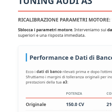
TUNING AUDI A3
RICALIBRAZIONE PARAMETRI MOTORE: 1
Sblocca i parametri motore
. Interveniamo sui
da
superiori e una risposta immediata.
Performance e Dati di Banco:
Ecco i
dati di banco
rilevati prima e dopo l'ottim
Sfruttiamo i margini di tolleranza originali per i
prestazioni della tua
a3
:
POTENZA
CO
Originale
150.0 CV
21