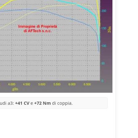
udi a3:
+41 CV
e
+72 Nm
di coppia.