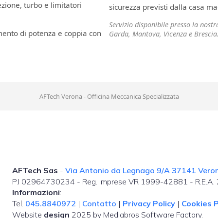
ione, turbo e limitatori
sicurezza previsti dalla casa ma
Servizio disponibile presso la nost
mento di potenza e coppia con
Garda, Mantova, Vicenza e Brescia
AFTech Verona - Officina Meccanica Specializzata
AFTech Sas
-
Via Antonio da Legnago 9/A 37141 Verona
P.I 02964730234 - Reg. Imprese VR 1999-42881 - R.E.A
Informazioni
:
Tel.
045.8840972
|
Contatto
|
Privacy Policy
|
Cookies P
Website
design
2025 by Mediabros Software Factory.