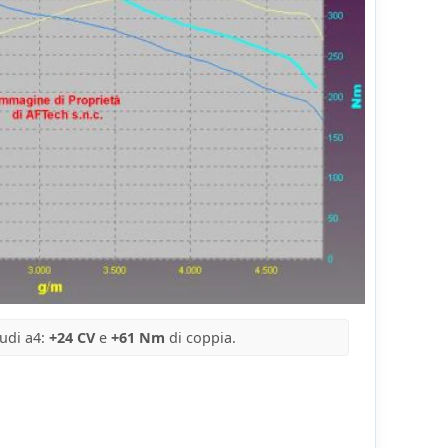
udi a4:
+24 CV
e
+61 Nm
di coppia.