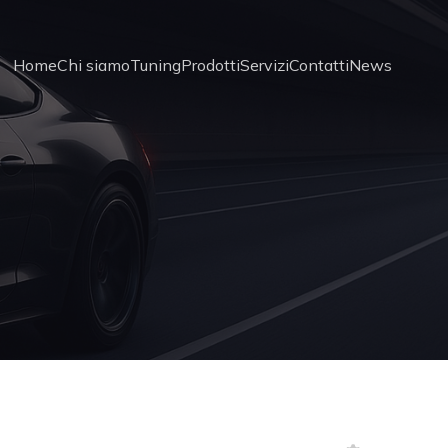
Home
Chi siamo
Tuning
Prodotti
Servizi
Contatti
News