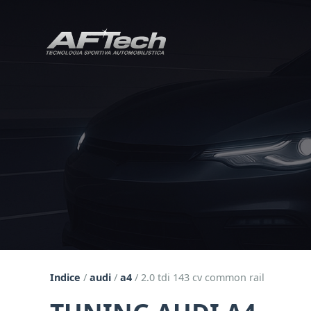
Indice
/
audi
/
a4
/
2.0 tdi 143 cv common rail