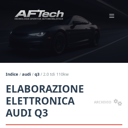
Indice
/
audi
/
q3
/
2.0 tdi 110kw
ELABORAZIONE
ELETTRONICA
ARCHIVIO
AUDI Q3