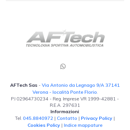
AFTech Sas
-
Via Antonio da Legnago 9/A 37141
Verona - località Ponte Florio
.
P.I 02964730234 - Reg. Imprese VR 1999-42881 -
R.E.A. 297631
Informazioni
:
Tel.
045.8840972
|
Contatto
|
Privacy Policy
|
Cookies Policy
|
Indice mappature