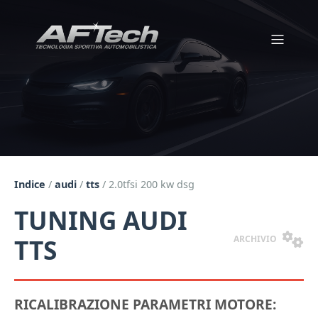
Indice
/
audi
/
tts
/
2.0tfsi 200 kw dsg
TUNING AUDI
ARCHIVIO
TTS
RICALIBRAZIONE PARAMETRI MOTORE: