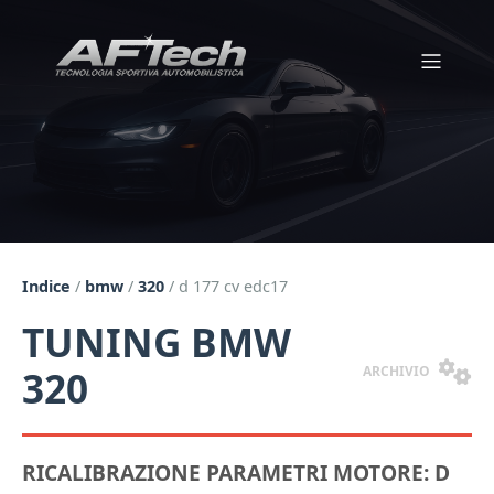
Indice
/
bmw
/
320
/
d 177 cv edc17
TUNING BMW
ARCHIVIO
320
RICALIBRAZIONE PARAMETRI MOTORE: D