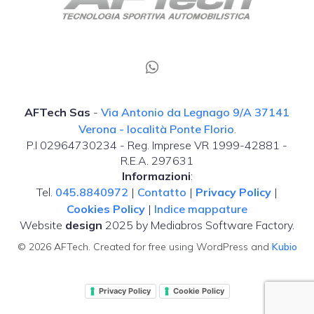
AFTech Sas
-
Via Antonio da Legnago 9/A 37141
Verona - località Ponte Florio
.
P.I 02964730234 - Reg. Imprese VR 1999-42881 -
R.E.A. 297631
Informazioni
:
Tel.
045.8840972
|
Contatto
|
Privacy Policy
|
Cookies Policy
|
Indice mappature
Website
design
2025 by Mediabros Software Factory.
© 2026 AFTech. Created for free using WordPress and
Kubio
Privacy Policy
Cookie Policy