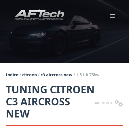
Indice
/
citroen
/
c3 aircross new
/
1.5 tdi 75kw
TUNING CITROEN
C3 AIRCROSS
ARCHIVIO
NEW