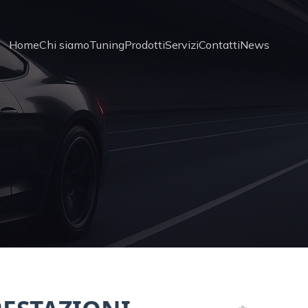
Home
Chi siamo
Tuning
Prodotti
Servizi
Contatti
News