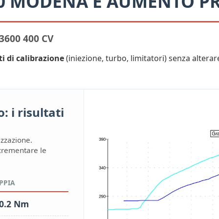
60 MODENA E AUMENTO PR
600 400 CV
ti di calibrazione
(iniezione, turbo, limitatori) senza alterare 
 i risultati
izzazione.
ncrementare le
PPIA
0.2 Nm