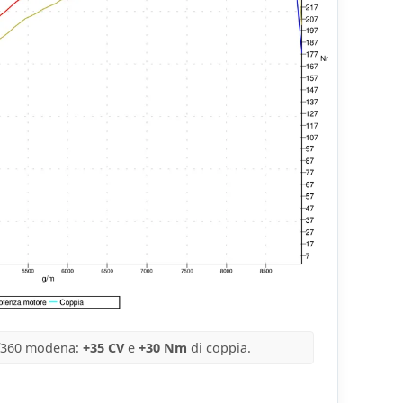
 f360 modena:
+35 CV
e
+30 Nm
di coppia.