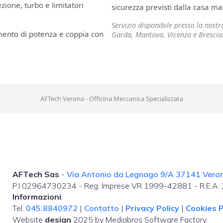
ione, turbo e limitatori
sicurezza previsti dalla casa ma
Servizio disponibile presso la nost
mento di potenza e coppia con
Garda, Mantova, Vicenza e Brescia
AFTech Verona - Officina Meccanica Specializzata
AFTech Sas
-
Via Antonio da Legnago 9/A 37141 Verona
P.I 02964730234 - Reg. Imprese VR 1999-42881 - R.E.A
Informazioni
:
Tel.
045.8840972
|
Contatto
|
Privacy Policy
|
Cookies P
Website
design
2025 by Mediabros Software Factory.