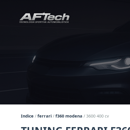
Indice
/
ferrari
/
f360 modena
/
3600 400 cv