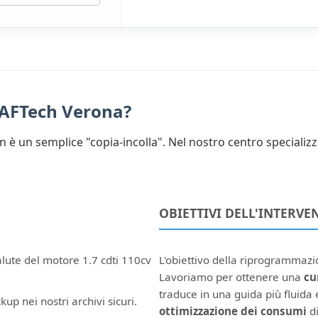
d AFTech Verona?
 è un semplice "copia-incolla". Nel nostro centro specializ
OBIETTIVI DELL'INTERVE
alute del motore 1.7 cdti 110cv
L'obiettivo della riprogrammaz
Lavoriamo per ottenere una
cu
traduce in una guida più fluida e
kup nei nostri archivi sicuri.
ottimizzazione dei consumi
di