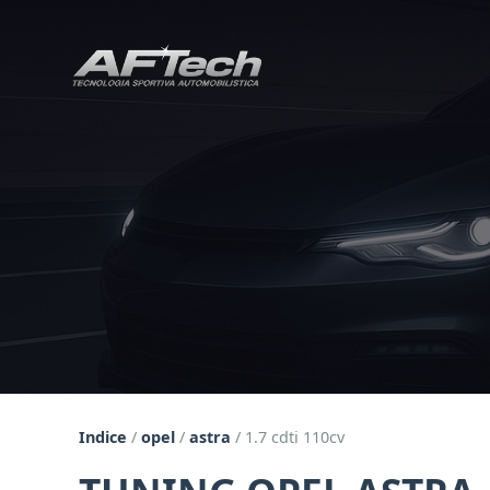
Indice
/
opel
/
astra
/
1.7 cdti 110cv