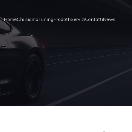
Home
Chi siamo
Tuning
Prodotti
Servizi
Contatti
News