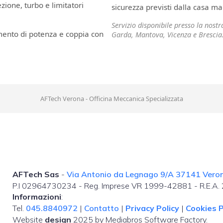
ione, turbo e limitatori
sicurezza previsti dalla casa ma
Servizio disponibile presso la nost
mento di potenza e coppia con
Garda, Mantova, Vicenza e Brescia
AFTech Verona - Officina Meccanica Specializzata
AFTech Sas
-
Via Antonio da Legnago 9/A 37141 Verona
P.I 02964730234 - Reg. Imprese VR 1999-42881 - R.E.A
Informazioni
:
Tel.
045.8840972
|
Contatto
|
Privacy Policy
|
Cookies P
Website
design
2025 by Mediabros Software Factory.