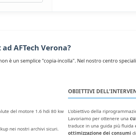
t ad AFTech Verona?
on è un semplice "copia-incolla". Nel nostro centro special
OBIETTIVI DELL'INTERVE
alute del motore 1.6 hdi 80 kw
L'obiettivo della riprogrammaz
Lavoriamo per ottenere una
cu
traduce in una guida più fluida e
kup nei nostri archivi sicuri.
ottimizzazione dei consumi
di