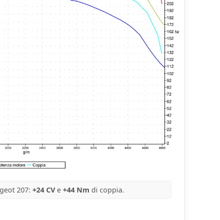
geot 207:
+24 CV
e
+44 Nm
di coppia.