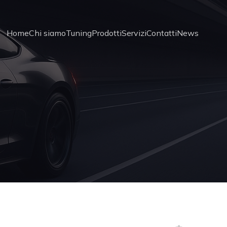
Home
Chi siamo
Tuning
Prodotti
Servizi
Contatti
News