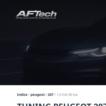
Indice
/
peugeot
/
207
/
1.6 hdi 80 kw