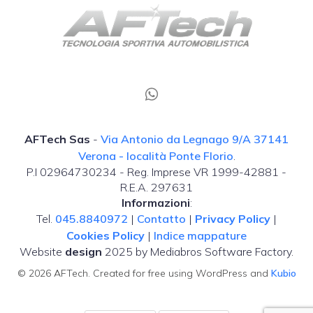
AFTech Sas
-
Via Antonio da Legnago 9/A 37141
Verona - località Ponte Florio
.
P.I 02964730234 - Reg. Imprese VR 1999-42881 -
R.E.A. 297631
Informazioni
:
Tel.
045.8840972
|
Contatto
|
Privacy Policy
|
Cookies Policy
|
Indice mappature
Website
design
2025 by Mediabros Software Factory.
© 2026 AFTech. Created for free using WordPress and
Kubio