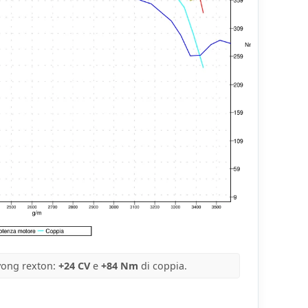
yong rexton:
+24 CV
e
+84 Nm
di coppia.