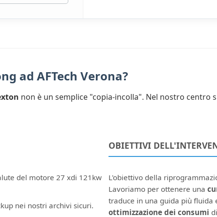
yong ad AFTech Verona?
exton
non è un semplice "copia-incolla". Nel nostro centro s
OBIETTIVI DELL'INTERVE
salute del motore 27 xdi 121kw
L'obiettivo della riprogrammaz
Lavoriamo per ottenere una
cu
traduce in una guida più fluida e
kup nei nostri archivi sicuri.
ottimizzazione dei consumi
di