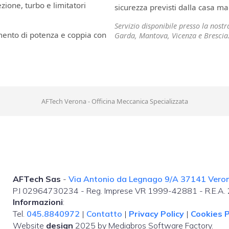
ione, turbo e limitatori
sicurezza previsti dalla casa ma
Servizio disponibile presso la nost
mento di potenza e coppia con
Garda, Mantova, Vicenza e Brescia
AFTech Verona - Officina Meccanica Specializzata
AFTech Sas
-
Via Antonio da Legnago 9/A 37141 Verona
P.I 02964730234 - Reg. Imprese VR 1999-42881 - R.E.A
Informazioni
:
Tel.
045.8840972
|
Contatto
|
Privacy Policy
|
Cookies P
Website
design
2025 by Mediabros Software Factory.