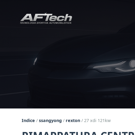
Indice
/
ssangyong
/
rexton
/
27 xdi 121kw