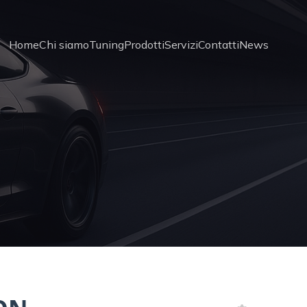
Home
Chi siamo
Tuning
Prodotti
Servizi
Contatti
News