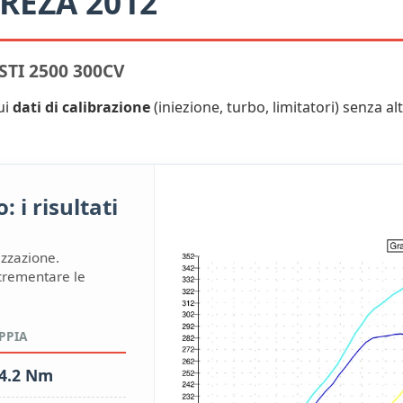
REZA 2012
TI 2500 300CV
ui
dati di calibrazione
(iniezione, turbo, limitatori) senza alt
 i risultati
izzazione.
ncrementare le
PPIA
4.2 Nm