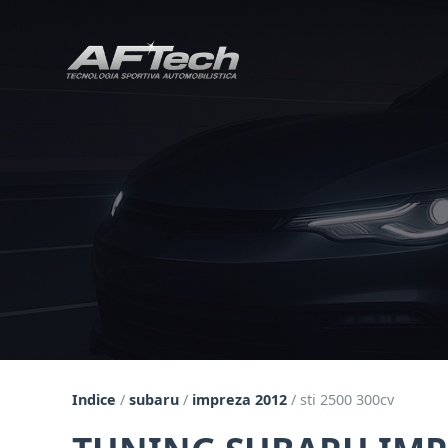
Indice
/
subaru
/
impreza 2012
/
sti 2500 300cv