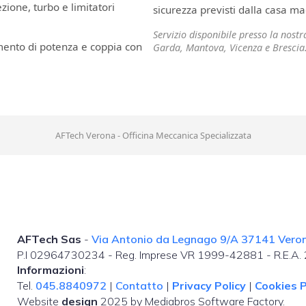
ione, turbo e limitatori
sicurezza previsti dalla casa ma
Servizio disponibile presso la nost
mento di potenza e coppia con
Garda, Mantova, Vicenza e Brescia
AFTech Verona - Officina Meccanica Specializzata
AFTech Sas
-
Via Antonio da Legnago 9/A 37141 Verona
P.I 02964730234 - Reg. Imprese VR 1999-42881 - R.E.A
Informazioni
:
Tel.
045.8840972
|
Contatto
|
Privacy Policy
|
Cookies P
Website
design
2025 by Mediabros Software Factory.