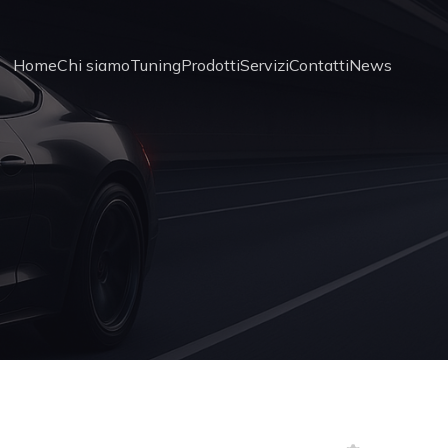
Home
Chi siamo
Tuning
Prodotti
Servizi
Contatti
News