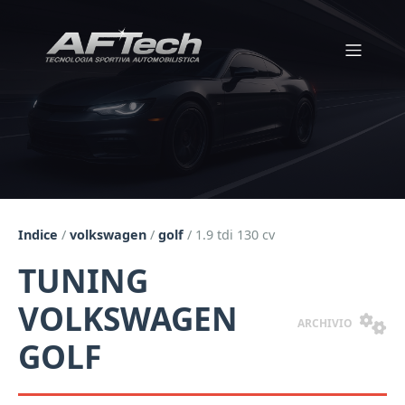
Indice
/
volkswagen
/
golf
/
1.9 tdi 130 cv
TUNING
VOLKSWAGEN
ARCHIVIO
GOLF