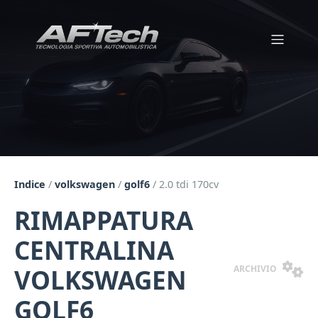
Indice
/
volkswagen
/
golf6
/
2.0 tdi 170cv
RIMAPPATURA
CENTRALINA
ARCHIVIO
VOLKSWAGEN
GOLF6