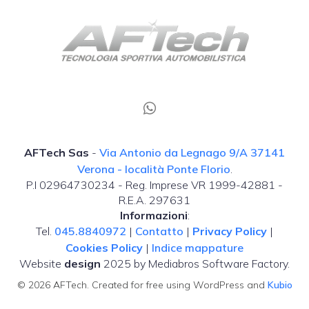
AFTech Sas
-
Via Antonio da Legnago 9/A 37141
Verona - località Ponte Florio
.
P.I 02964730234 - Reg. Imprese VR 1999-42881 -
R.E.A. 297631
Informazioni
:
Tel.
045.8840972
|
Contatto
|
Privacy Policy
|
Cookies Policy
|
Indice mappature
Website
design
2025 by Mediabros Software Factory.
© 2026 AFTech. Created for free using WordPress and
Kubio