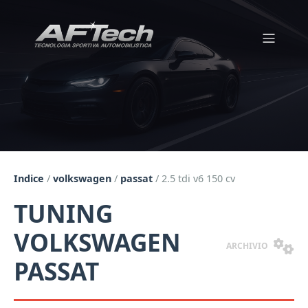
Indice
/
volkswagen
/
passat
/
2.5 tdi v6 150 cv
TUNING
VOLKSWAGEN
ARCHIVIO
PASSAT