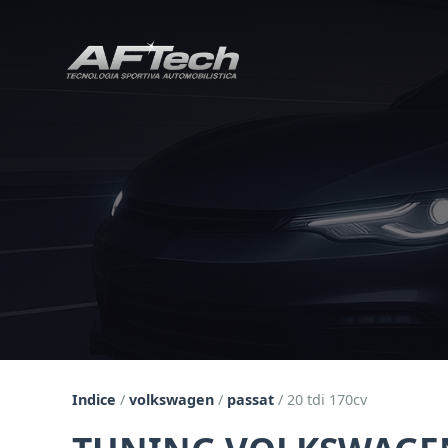
Indice
/
volkswagen
/
passat
/
20 tdi 170cv