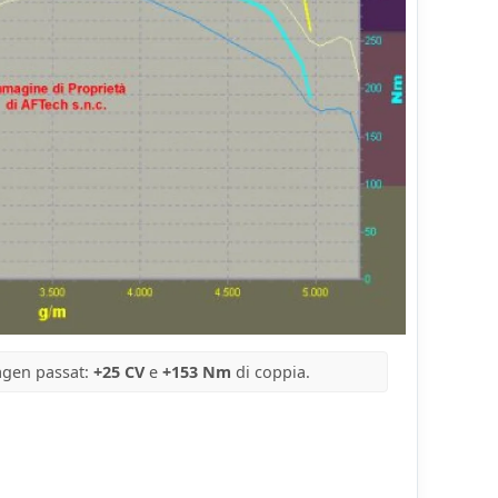
agen passat:
+25 CV
e
+153 Nm
di coppia.