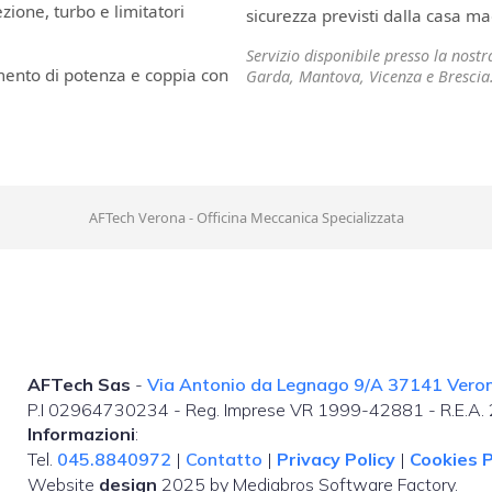
ione, turbo e limitatori
sicurezza previsti dalla casa ma
Servizio disponibile presso la nost
mento di potenza e coppia con
Garda, Mantova, Vicenza e Brescia
AFTech Verona - Officina Meccanica Specializzata
AFTech Sas
-
Via Antonio da Legnago 9/A 37141 Verona
P.I 02964730234 - Reg. Imprese VR 1999-42881 - R.E.A
Informazioni
:
Tel.
045.8840972
|
Contatto
|
Privacy Policy
|
Cookies P
Website
design
2025 by Mediabros Software Factory.