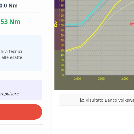
0.0 Nm
153 Nm
hivi tecnici
 alle esatte
propulsore.
Risultato Banco volksw