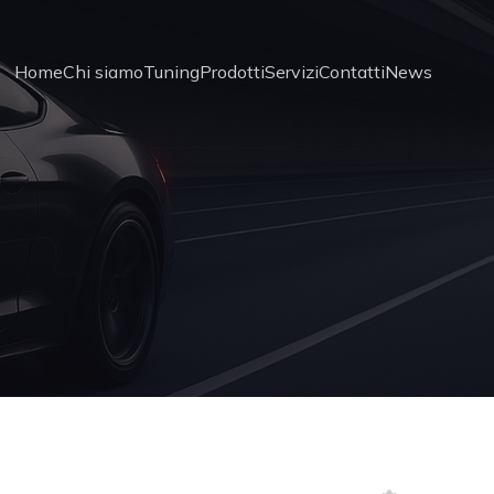
Home
Chi siamo
Tuning
Prodotti
Servizi
Contatti
News