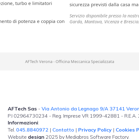
ione, turbo e limitatori
sicurezza previsti dalla casa ma
Servizio disponibile presso la nost
mento di potenza e coppia con
Garda, Mantova, Vicenza e Brescia
AFTech Verona - Officina Meccanica Specializzata
AFTech Sas
-
Via Antonio da Legnago 9/A 37141 Verona
P.I 02964730234 - Reg. Imprese VR 1999-42881 - R.E.A
Informazioni
:
Tel.
045.8840972
|
Contatto
|
Privacy Policy
|
Cookies P
Website
design
2025 by Mediabros Software Factory.