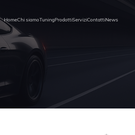
Home
Chi siamo
Tuning
Prodotti
Servizi
Contatti
News