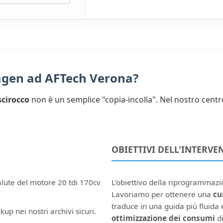
wagen ad AFTech Verona?
cirocco
non è un semplice "copia-incolla". Nel nostro centr
OBIETTIVI DELL'INTERVE
alute del motore 20 tdi 170cv
L'obiettivo della riprogrammaz
Lavoriamo per ottenere una
cu
traduce in una guida più fluida e
kup nei nostri archivi sicuri.
ottimizzazione dei consumi
di