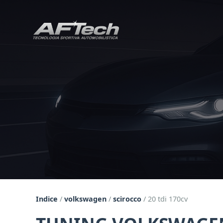
Indice
/
volkswagen
/
scirocco
/
20 tdi 170cv