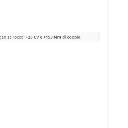
gen scirocco:
+25 CV
e
+153 Nm
di coppia.