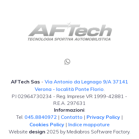
AFTech Sas
-
Via Antonio da Legnago 9/A 37141
Verona - località Ponte Florio
.
P.I 02964730234 - Reg. Imprese VR 1999-42881 -
R.E.A. 297631
Informazioni
:
Tel.
045.8840972
|
Contatto
|
Privacy Policy
|
Cookies Policy
|
Indice mappature
Website
design
2025 by Mediabros Software Factory.