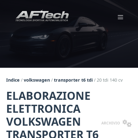
Indice
/
volkswagen
/
transporter t6 tdi
/
20 tdi 140 cv
ELABORAZIONE
ELETTRONICA
VOLKSWAGEN
ARCHIVIO
TRANSPORTER T6