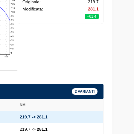
Originale:
219.7
Modificata:
281.1
+61.4
2 VARIANTI
NM
219.7 ->
281.1
219.7 ->
281.1