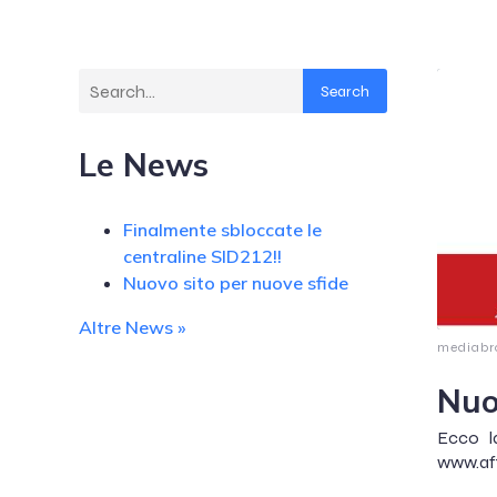
Search
Le News
Finalmente sbloccate le
centraline SID212!!
Nuovo sito per nuove sfide
Altre News »
mediabr
Nuo
Ecco l
www.aft