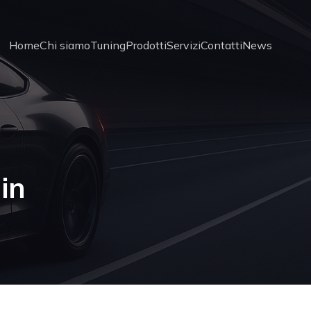
Home
Chi siamo
Tuning
Prodotti
Servizi
Contatti
News
in