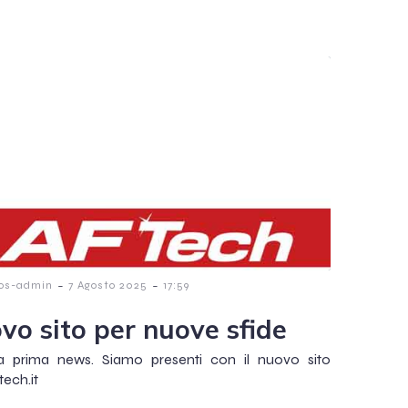
-
-
os-admin
7 Agosto 2025
17:59
vo sito per nuove sfide
a prima news. Siamo presenti con il nuovo sito
ech.it