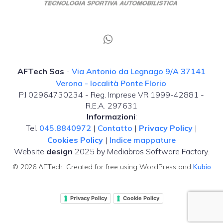
AFTech Sas
-
Via Antonio da Legnago 9/A 37141
Verona - località Ponte Florio
.
P.I 02964730234 - Reg. Imprese VR 1999-42881 -
R.E.A. 297631
Informazioni
:
Tel.
045.8840972
|
Contatto
|
Privacy Policy
|
Cookies Policy
|
Indice mappature
Website
design
2025 by Mediabros Software Factory.
© 2026 AFTech. Created for free using WordPress and
Kubio
Privacy Policy
Cookie Policy