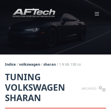
Indice
/
volkswagen
/
sharan
/
1.9 tdi 130 cv
TUNING
VOLKSWAGEN
ARCHIVIO
SHARAN